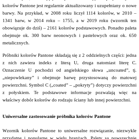
kolorów Pantone jest regularnie aktualizowany i uzupełniany o nowe
barwy. Na przykład, w 2008 roku liczył 1114 kolorów, w 2010 –
1341 barw, w 2014 roku – 1755, a w 2019 roku (wzornik ten
obowiązuje do dziś) – 2161 kolorów podstawowych. Ponadto paleta
obejmuje ok. 300 barw neonowych i pastelowych oraz ok. 650
metalicznych.
Próbniki kolorów Pantone składają się z 2 oddzielnych części: jedna
z nich zawiera indeks z literą U, druga natomiast literę C.
Oznaczenie U pochodzi od angielskiego słowa „uncoated”, tj.
„niepowlekany” i obejmuje barwę przystosowaną do matowej
powierzchni. Symbol C („coated” – „pokryty”) dotyczy powierzchni
z połyskiem. Te podstawowe informacje pozwalają więc na
właściwy dobór kolorów do rodzaju ściany lub innej powierzchni.
Uniwersalne zastosowanie próbnika kolorów Pantone
Wzornik kolorów Pantone to uniwersalne rozwiązanie, niezwykle
przydatne i popularne w wielu branżach. Palety są powszechnie