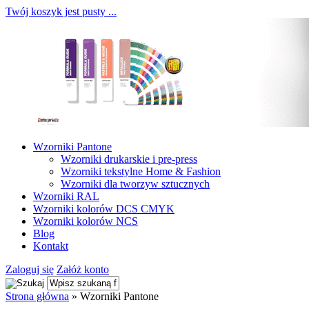
Twój koszyk jest pusty ...
Wzorniki Pantone
Wzorniki drukarskie i pre-press
Wzorniki tekstylne Home & Fashion
Wzorniki dla tworzyw sztucznych
Wzorniki RAL
Wzorniki kolorów DCS CMYK
Wzorniki kolorów NCS
Blog
Kontakt
Zaloguj się
Załóż konto
Strona główna
»
Wzorniki Pantone