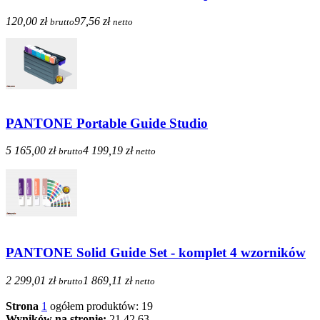
120,00 zł
97,56 zł
brutto
netto
PANTONE Portable Guide Studio
5 165,00 zł
4 199,19 zł
brutto
netto
PANTONE Solid Guide Set - komplet 4 wzorników
2 299,01 zł
1 869,11 zł
brutto
netto
Strona
1
ogółem produktów: 19
Wyników na stronie:
21
42
63